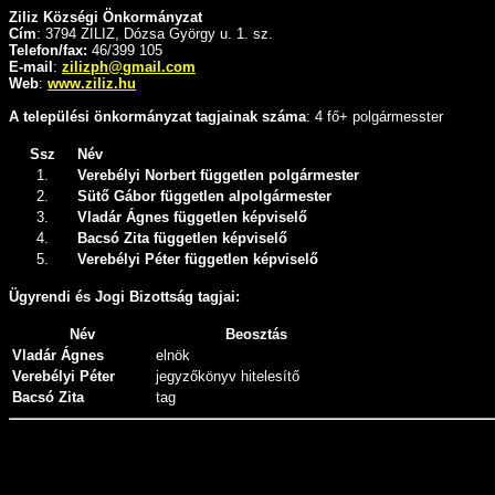
Ziliz Községi Önkormányzat
Cím
: 3794 ZILIZ, Dózsa György u. 1. sz.
Telefon/fax:
46/399 105
E-mail
:
zilizph@gmail.com
Web
:
www.ziliz.hu
A települési önkormányzat tagjainak száma
: 4 fő+ polgármesster
Ssz
Név
1.
Verebélyi Norbert független polgármester
2.
Sütő Gábor független alpolgármester
3.
Vladár Ágnes független képviselő
4.
Bacsó Zita független képviselő
5.
Verebélyi Péter független képviselő
Ügyrendi és Jogi Bizottság tagjai:
Név
Beosztás
Vladár Ágnes
elnök
Verebélyi Péter
jegyzőkönyv hitelesítő
Bacsó Zita
tag