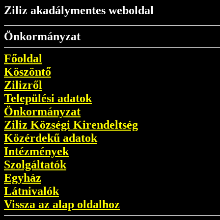
Ziliz akadálymentes weboldal
Önkormányzat
Főoldal
Köszöntő
Zilizről
Települési adatok
Önkormányzat
Ziliz Községi Kirendeltség
Közérdekű adatok
Intézmények
Szolgáltatók
Egyház
Látnivalók
Vissza az alap oldalhoz