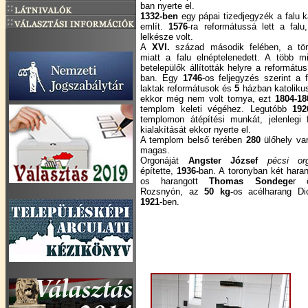
ban nyerte el.
1332-ben
egy pápai tizedjegyzék a falu 
említ.
1576
-ra reformátussá lett a fal
lelkésze volt.
A
XVI.
század második felében, a törö
miatt a falu elnéptelenedett. A több 
betelepülők állították helyre a reformát
ban. Egy
1746
-os feljegyzés szerint a
laktak reformátusok és
5
házban katoliku
ekkor még nem volt tornya, ezt
1804-18
templom keleti végéhez. Legutóbb
192
templomon átépítési munkát, jelenlegi 
kialakítását ekkor nyerte el.
A templom belső terében
280
ülőhely va
magas.
Orgonáját
Angster József
pécsi or
építette,
1936-
ban. A toronyban két hara
os harangott
Thomas Sondege
r 
Rozsnyón, az
50 kg-
os acélharang Di
1921
-ben.