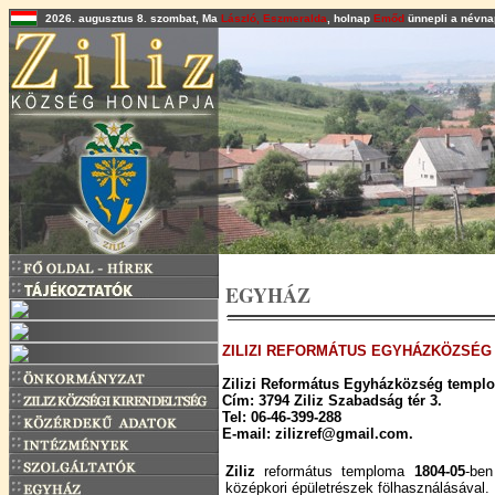
2026. augusztus 8. szombat, Ma
László, Eszmeralda
, holnap
Emőd
ünnepli a névnap
EGYHÁZ
ZILIZI REFORMÁTUS EGYHÁZKÖZSÉG
Zilizi Református Egyházközség templ
Cím: 3794 Ziliz Szabadság tér 3.
Tel: 06-46-399-288
E-mail: zilizref@gmail.com.
Ziliz
református temploma
1804-05
-ben
középkori épületrészek fölhasználásával.