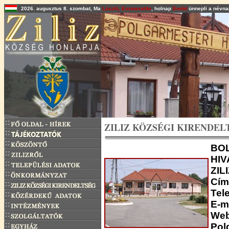
2026. augusztus 8. szombat, Ma
László, Eszmeralda
, holnap
Emőd
ünnepli a névnap
ZILIZ KÖZSÉGI KIRENDEL
BO
HIV
ZIL
Cím
Tel
E-m
We
Pol