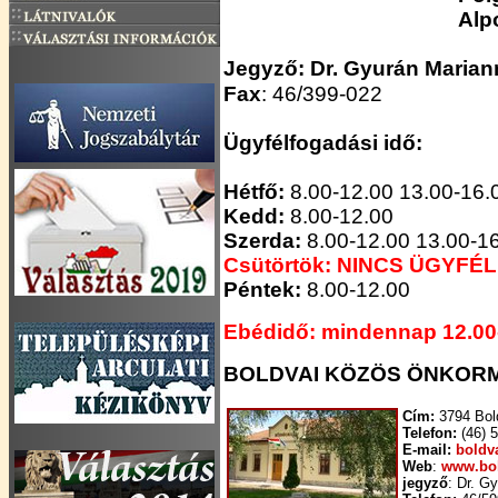
Alp
Jegyző: Dr. Gyurán Marian
Fax
: 46/399-022
Ügyfélfogadási idő:
Hétfő:
8.00-12.00 13.00-16.
Kedd:
8.00-12.00
Szerda:
8.00-12.00 13.00-1
Csütörtök: NINCS ÜGYF
Péntek:
8.00-12.00
Ebédidő: mindennap 12.00
BOLDVAI KÖZÖS ÖNKORM
Cím:
3794 Bold
Telefon:
(46) 5
E-mail:
bold
Web
:
www.bo
jegyző
: Dr. G