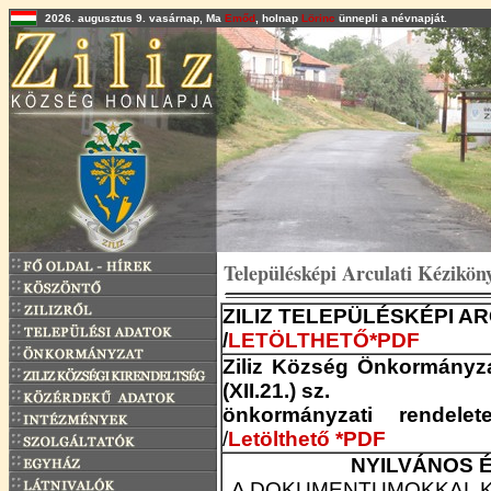
2026. augusztus 9. vasárnap, Ma
Emőd
, holnap
Lörinc
ünnepli a névnapját.
Településképi Arculati Kézikön
ZILIZ TELEPÜLÉSKÉPI A
/
LETÖLTHETŐ*PDF
Ziliz Község Önkormányza
(XII.21.) sz.
önkormányzati rendele
/
Letölthető *PDF
NYILVÁNOS 
A DOKUMENTUMOKKAL K