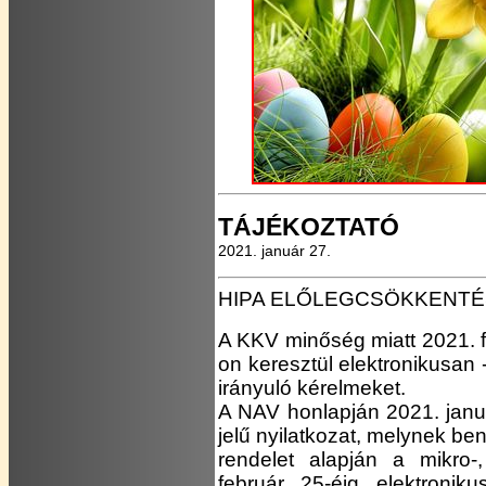
TÁJÉKOZTATÓ
2021. január 27.
HIPA ELŐLEGCSÖKKENTÉ
A KKV minőség miatt 2021. fe
on keresztül elektronikusan 
irányuló kérelmeket.
A NAV honlapján 2021. janu
jelű nyilatkozat, melynek be
rendelet alapján a mikro-
február 25-éig elektroniku