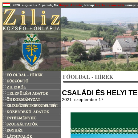
2026. augusztus 7. péntek, Ma
Ibolya, Afrodité
, holnap
László, Eszmeralda
ünnepli 
FŐOLDAL - HÍREK
CSALÁDI ÉS HELYI 
2021. szeptember 17.