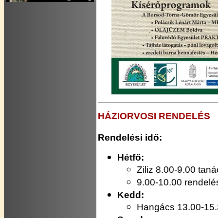
HÁZIORVOSI RENDELÉS
Rendelési idő:
Hétfő:
Ziliz 8.00-9.00 tan
9.00-10.00 rendelé
Kedd:
Hangács 13.00-15.