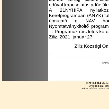
adóval kapcsolatos adóelől
A 21NYHIPA nyilatkozat
Keretprogramban (ÁNYK) futó
útmutató a NAV hon
Nyomtatványkitöltő progra
→ Programok részletes keres
Ziliz, 2021. január 27.
Ziliz Községi 
Archí
© 2012-2024
Minden
A weboldalak tar
felhasználása csak a tu